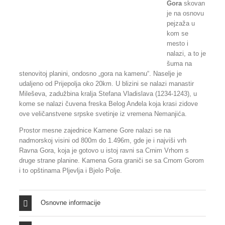
Gora
skovan
je na osnovu
pejzaža u
kom se
mesto i
nalazi, a to je
šuma na
stenovitoj planini, ondosno
„
gora na kamenu“. Naselje je
udaljeno od Prijepolja oko 20km. U blizini se nalazi manastir
Mileševa, zadužbina kralja Stefana Vladislava (1234-1243), u
kome se nalazi čuvena freska Belog Anđela koja krasi zidove
ove veličanstvene srpske svetinje iz vremena Nemanjića.
Prostor mesne zajednice Kamene Gore nalazi se na
nadmorskoj visini od 800m do 1.496m, gde je i najviši vrh
Ravna Gora, koja je gotovo u istoj ravni sa Crnim Vrhom s
druge strane planine. Kamena Gora graniči se sa Crnom Gorom
i to opštinama Pljevlja i Bjelo Polje.
Osnovne informacije