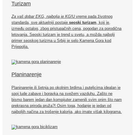
Turizam
Za vaš dobar EKG, najbolja je KG!
U vreme pada životnog
standarda, sve aktuelniji postaje
seoski turizam
, koji je,
između ostalog, zbog pristupačnih cena, pogodan za porodična
letovanja. Seoski turizam je trend u svetu, a možda najbolji
primer seoskog turizma u Srbiji je selo Kamena Gora kod
Prijepolja.
Planinarenje
Planinarenje ili šetnja po okolnim brdima i puteljcima idealan je
spoj lude zabave i boravka na svežem vazduhu. Zašto ne
bismo barem jedan dan kompijuter zamenili svim onim što nam
prekrasna priroda pruža?! Osim toga, hodanje je jedan od
najboljih načina za trošenje kalorija, ako imate višak kilograma.