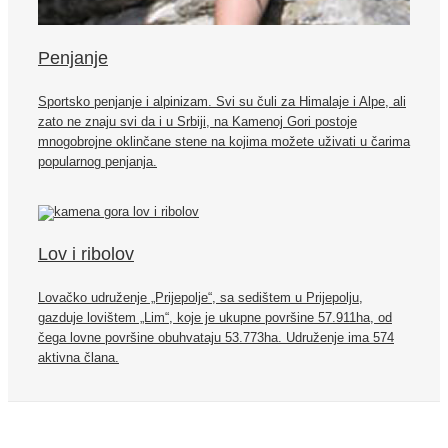
Penjanje
Sportsko penjanje i alpinizam. Svi su čuli za Himalaje i Alpe, ali
zato ne znaju svi da i u Srbiji, na Kamenoj Gori postoje
mnogobrojne oklinčane stene na kojima možete uživati u čarima
popularnog penjanja.
Lov i ribolov
Lovačko udruženje „Prijepolje“, sa sedištem u Prijepolju,
gazduje lovištem „Lim“, koje je ukupne površine 57.911ha, od
čega lovne površine obuhvataju 53.773ha. Udruženje ima 574
aktivna člana.