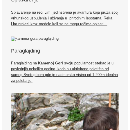
Splavarenje na reci Lim, jedinstvena je avantura koja pruža spoj
vrhunskog uzbuđenja i uživanja u prirodnim lepotama. Reka
Lim prolazi kroz predele koji se ne mogu rečima opisati…
Paraglajding
Paraglajding na
Kamenoj Gori
svoju popularnost stekao je u
poslednjih nekoliko godina, kada su aktivirana poletišta od
samog Svetog bora gde je nadmorska visina od 1.200m idealna
za poletanje.