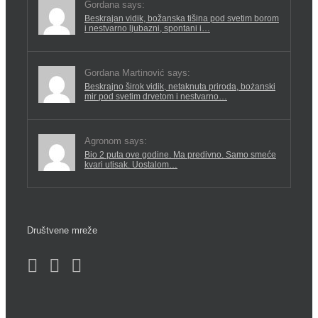
Gordana says:
Beskrajan vidik, božanska tišina pod svetim borom
i nestvarno ljubazni, spontani i…
Gordana Martinović says:
Beskrajno širok vidik, netaknuta priroda, bożanski
mir pod svetim drvetom i nestvarno…
Agronom says:
Bio 2 puta ove godine. Ma predivno. Samo smeće
kvari utisak. Uostalom…
Društvene mreže