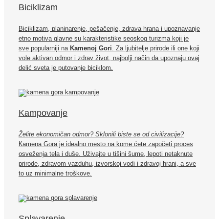
Biciklizam
Biciklizam, planinarenje, pešačenje, zdrava hrana i upoznavanje
etno motiva glavne su karakteristike seoskog turizma koji je
sve popularniji na
Kamenoj Gori
. Za ljubitelje prirode ili one koji
vole aktivan odmor i zdrav život, najbolji način da upoznaju ovaj
delić sveta je putovanje biciklom.
Kampovanje
Želite ekonomičan odmor? Sklonili biste se od civilizacije?
Кamenа Gorа je idealno mesto na kome ćete započeti proces
osveženja tela i duše. Uživajte u tišini šume, lepoti netaknute
prirode, zdravom vazduhu, izvorskoj vodi i zdravoj hrani, a sve
to uz minimalne troškove.
Splavarenje