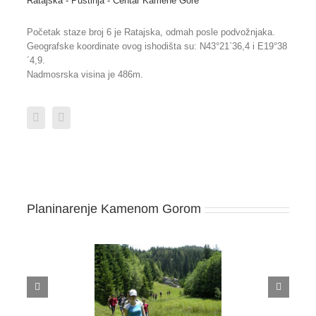
Ratajska - Pustinja - Centar Kamene Gore
Početak staze broj 6 je Ratajska, odmah posle podvožnjaka.
Geografske koordinate ovog ishodišta su: N43°21`36,4 i E19°38
´4,9.
Nadmosrska visina je 486m.
Planinarenje Kamenom Gorom