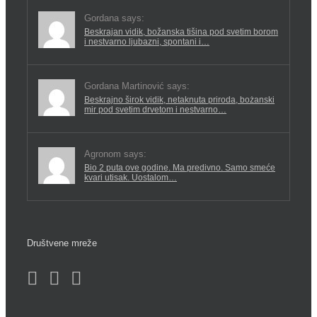
Gordana says:
Beskrajan vidik, božanska tišina pod svetim borom
i nestvarno ljubazni, spontani i…
Gordana Martinović says:
Beskrajno širok vidik, netaknuta priroda, bożanski
mir pod svetim drvetom i nestvarno…
Agronom says:
Bio 2 puta ove godine. Ma predivno. Samo smeće
kvari utisak. Uostalom…
Društvene mreže