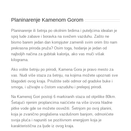
Planinarenje Kamenom Gorom
Planinarenje ili šetnja po okolnim brdima i puteljcima idealan je
spoj lude zabave i boravka na svežem vazduhu. Zašto ne
bismo barem jedan dan kompjuter zamenili svim onim što nam
prekrasna priroda pruža? Osim toga, hodanje je jedan od
najboljih načina za gubitak kalorija, ako vas muči višak
kilograma.
Ako volite šetnju po prirodi, Kamena Gora je pravo mesto za
vas. Nudi više staza za šetnju, na kojima možete upoznati sve
blagodeti ovog kraja. Priuštite sebi odmor od gradske buke i
smoga, i uživajte u čistom vazuduhu i prelepoj prirodi.
Na Kamenoj Gori postoji 6 markiranih staza od otprilike 80km.
Šetajući njenim proplancima naićićete na više izvora hladne
pitke vode gde se možete osvežiti. Šetnjom po ovoj planini,
koja je zvanično proglašena vazdušnom banjom, odmorićete
svoja pluća i napuniti se pozitivnom energijom koja je
karakteristična za ljude iz ovog kraja.