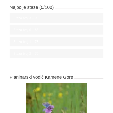
Najbolje staze (0/100)
Staza broj 3 –
90
Staza broj 6 –
85
Staza broj 1 –
75
Staza broj 2 –
70
Planinarski vodič Kamene Gore