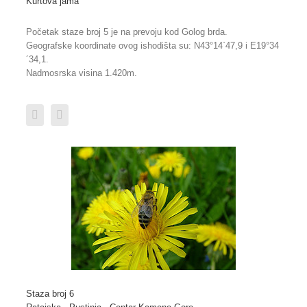
Kurtova jama
Početak staze broj 5 je na prevoju kod Golog brda.
Geografske koordinate ovog ishodišta su: N43°14`47,9 i E19°34
´34,1.
Nadmosrska visina 1.420m.
Staza broj 6