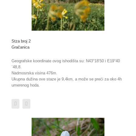
Stza broj 2
Gračanica
Geografske koordinate ovog ishodišta su: N43°18’50 i E19°40
´48,8.
Nadmosrska visina 476m.
Ukupna dužina ove staze je 9,4km, a može se preći za oko 4h
umerenog hoda.