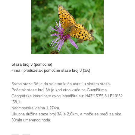
Staza broj 3 (pomoćna)
- ima i produžetak pomoćne staze broj 3 (3A)
Svrha staze 3A je da se etno kuća uvrsti u sistem staza.
Početak staze broj 3A je kod etno kuće na Guvništima.
Geografske koordinate ovog ishodišta su: N43°15`55,8 i E19°32
´58,1.
Nadmosrska visina 1.274m.
Ukupna dužina staze broj 3A je 2,6km, a može se preći za oko
30min umerenog hoda.