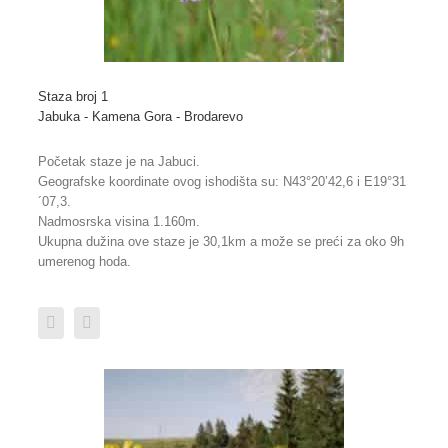
Staza broj 1
Jabuka - Kamena Gora - Brodarevo
Početak staze je na Jabuci.
Geografske koordinate ovog ishodišta su: N43°20’42,6 i E19°31
´07,3.
Nadmosrska visina 1.160m.
Ukupna dužina ove staze je 30,1km a može se preći za oko 9h
umerenog hoda.