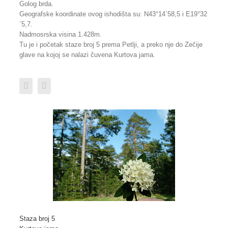
Golog brda.
Geografske koordinate ovog ishodišta su: N43°14`58,5 i E19°32
´5,7.
Nadmosrska visina 1.428m.
Tu je i početak staze broj 5 prema Petlji, a preko nje do Zečije
glave na kojoj se nalazi čuvena Kurtova jama.
Staza broj 5