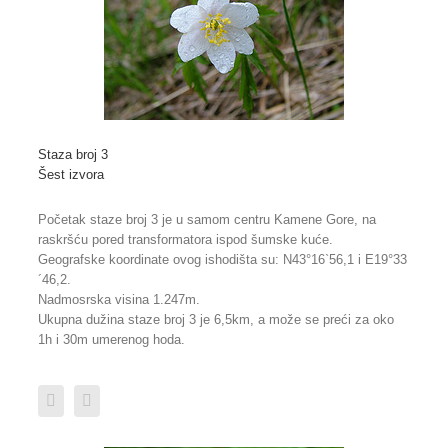
Staza broj 3
Šest izvora
Početak staze broj 3 je u samom centru Kamene Gore, na
raskršću pored transformatora ispod šumske kuće.
Geografske koordinate ovog ishodišta su: N43°16`56,1 i E19°33
´46,2.
Nadmosrska visina 1.247m.
Ukupna dužina staze broj 3 je 6,5km, a može se preći za oko
1h i 30m umerenog hoda.