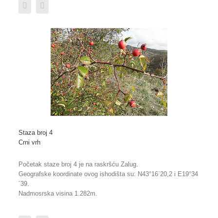
Staza broj 4
Crni vrh
Početak staze broj 4 je na raskršću Zalug.
Geografske koordinate ovog ishodišta su: N43°16`20,2 i E19°34
´39.
Nadmosrska visina 1.282m.