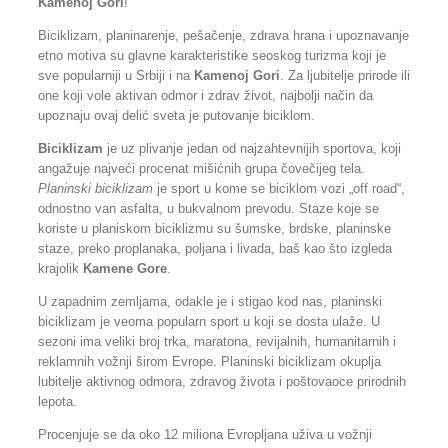
Kamenoj Gori
!
Biciklizam, planinarenje, pešačenje, zdrava hrana i upoznavanje
etno motiva su glavne karakteristike seoskog turizma koji je
sve popularniji u Srbiji i na
Kamenoj Gori
. Za ljubitelje prirode ili
one koji vole aktivan odmor i zdrav život, najbolji način da
upoznaju ovaj delić sveta je putovanje biciklom.
Biciklizam
je uz plivanje jedan od najzahtevnijih sportova, koji
angažuje najveći procenat mišićnih grupa čovečijeg tela.
Planinski biciklizam
je sport u kome se biciklom vozi „off road“,
odnostno van asfalta, u bukvalnom prevodu. Staze koje se
koriste u planiskom biciklizmu su šumske, brdske, planinske
staze, preko proplanaka, poljana i livada, baš kao što izgleda
krajolik
Kamene Gore
.
U zapadnim zemljama, odakle je i stigao kod nas, planinski
biciklizam je veoma popularn sport u koji se dosta ulaže. U
sezoni ima veliki broj trka, maratona, revijalnih, humanitarnih i
reklamnih vožnji širom Evrope. Planinski biciklizam okuplja
lubitelje aktivnog odmora, zdravog života i poštovaoce prirodnih
lepota.
Procenjuje se da oko 12 miliona Evropljana uživa u vožnji