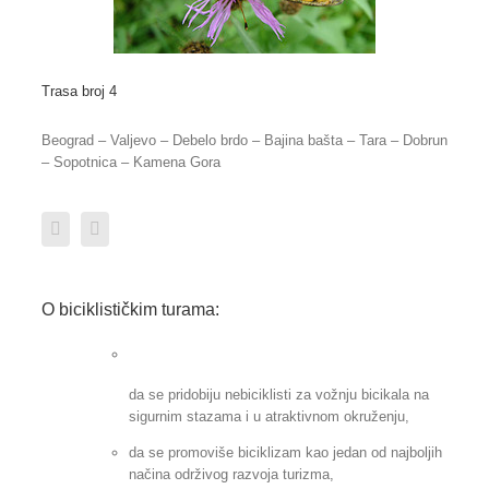
Trasa broj 4
Beograd – Valjevo – Debelo brdo – Bajina bašta – Tara – Dobrun
– Sopotnica – Kamena Gora
O biciklističkim turama:
da se pridobiju nebiciklisti za vožnju bicikala na
sigurnim stazama i u atraktivnom okruženju,
da se promoviše biciklizam kao jedan od najboljih
načina održivog razvoja turizma,