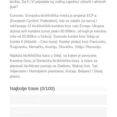
bicikla.
Da li i Vi pripadate toj velikoj zajednici zdravih i aktivnih
ljudi?
Eurovelo. Evropska biciklistička mreža je projekat ECF-a
(
European
Cyclists’ Federation
), koji se zalaže za razvoj i
održavanje 12 biciklističkih koridora kroz celu Evropu. Ukupna
dužina ovih koridora iznosi preko 60.000km, od kojih je trenutno
više od 20.000km u funkciji. Eurovelo koridor kroz Srbiju je
koridor 6 (Atlantik – Crno more). Koridor prolazi kroz Francusku,
Švajcarsku, Nemačku, Austriju, Slovačku, Srbiju i Rumuniju.
Najduža biciklistička trasa u Srbiji, sa kojom je povezana
Kamena Gora, je Dunavska biciklistička trasa, a staze za
planinski biciklizam postoje na Zlatiboru, Mokroj Gori, Tari,
Valjevskim i Homoljskim planinama, Kučaju, Beljanici i Staroj
planini.
Najbolje trase (0/100)
Trasa broj 3 –
90
Trasa broj 1 –
85