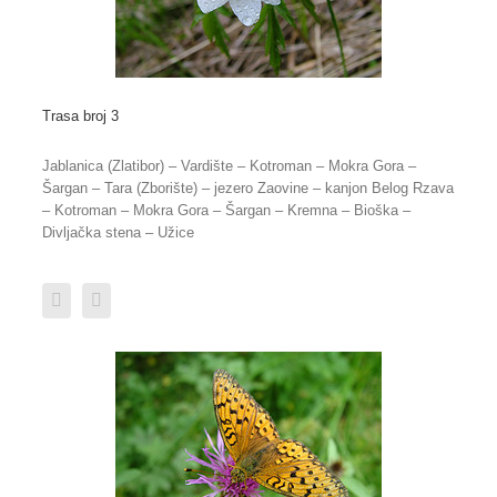
Trasa broj 3
Jablanica (Zlatibor) – Vardište – Kotroman – Mokra Gora –
Šargan – Tara (Zborište) – jezero Zaovine – kanjon Belog Rzava
– Kotroman – Mokra Gora – Šargan – Kremna – Bioška –
Divljačka stena – Užice