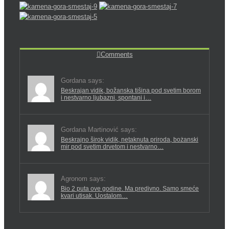
Comments
Gordana says:
Beskrajan vidik, božanska tišina pod svetim borom
i nestvarno ljubazni, spontani i…
Gordana Martinović says:
Beskrajno širok vidik, netaknuta priroda, bożanski
mir pod svetim drvetom i nestvarno…
Agronom says:
Bio 2 puta ove godine. Ma predivno. Samo smeće
kvari utisak. Uostalom…