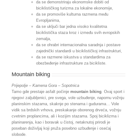
da se demonstriraju ekonomske dobiti od
biciklističkog turizma za lokalne ekonomije,
da se promoviše kulturna razmena među
Evropljanima,
da se uključi bar jedna visoko kvalitetna
biciklistička staza kroz i između svih evropskih
zemalja,
da se ohrabri internacionalna saradnja i postave
zajednički standardi u biciklističkoj infrastrukturi,
da se razmene iskustva u standardima za
obezbeđenje infrastrukture za bicikliste.
Mountain biking
Prijepolje – Kamena Gora – Sopotnica
Tamo gde prestaje asfalt počinje
mountain biking
.
Ovaj sport i
njegovi zaljubljenici, pre svega, vole uzbuđenje, napornu vožnju
planinskim stazama, skaknje po stenama i gudurama… Vole
vidik sa brdskih vrhova, preskakanje oborenog drveća, vožnju
cvetnim proplancima, ali i kozijim stazama. Spoj biciklizma i
planinarenja, kao i boravak u čistoj, netaknutoj prirodi je
poseban doživljaj koji pruža posebno uzbuđenje i osećaj
slobode.