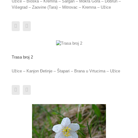
Užice – Bioška – Kremna – Šargan – Mokra Gora – Dobrun –
Višegrad – Zaovine (Tara) – Mitrovac – Kremna – Užice
Trasa broj 2
Užice – Kanjon Đetinje – Štapari – Brana u Vrtucima – Užice