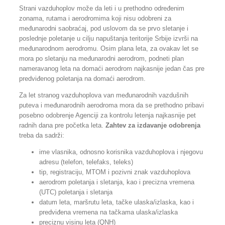
Strani vazduhoplov može da leti i u prethodno određenim
zonama, rutama i aerodromima koji nisu odobreni za
međunarodni saobraćaj, pod uslovom da se prvo sletanje i
poslednje poletanje u cilju napuštanja teritorije Srbije izvrši na
međunarodnom aerodromu. Osim plana leta, za ovakav let se
mora po sletanju na međunarodni aerodrom, podneti plan
nameravanog leta na domaći aerodrom najkasnije jedan čas pre
predviđenog poletanja na domaći aerodrom.
Za let stranog vazduhoplova van međunarodnih vazdušnih
puteva i međunarodnih aerodroma mora da se prethodno pribavi
posebno odobrenje Agenciji za kontrolu letenja najkasnije pet
radnih dana pre početka leta.
Zahtev za izdavanje odobrenja
treba da sadrži:
ime vlasnika, odnosno korisnika vazduhoplova i njegovu
adresu (telefon, telefaks, teleks)
tip, registraciju, MTOM i pozivni znak vazduhoplova
aerodrom poletanja i sletanja, kao i precizna vremena
(UTC) poletanja i sletanja
datum leta, maršrutu leta, tačke ulaska/izlaska, kao i
predviđena vremena na tačkama ulaska/izlaska
preciznu visinu leta (QNH)