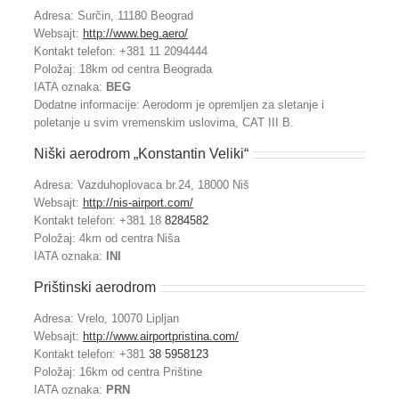
Adresa: Surčin, 11180 Beograd
Websajt:
http://www.beg.aero/
Kontakt telefon: +381 11 2094444
Položaj: 18km od centra Beograda
IATA oznaka:
BEG
Dodatne informacije: Aerodorm je opremljen za sletanje i
poletanje u svim vremenskim uslovima, CAT III B.
Niški aerodrom „Konstantin Veliki“
Adresa: Vazduhoplovaca br.24, 18000 Niš
Websajt:
http://nis-airport.com/
Kontakt telefon: +381 18
8284582
Položaj: 4km od centra Niša
IATA oznaka:
INI
Prištinski aerodrom
Adresa: Vrelo, 10070 Lipljan
Websajt:
http://www.airportpristina.com/
Kontakt telefon: +381
38 5958123
Položaj: 16km od centra Prištine
IATA oznaka:
PRN