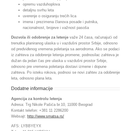
opremu vazduhoplova
detaljnu svrhu leta
uverenje o osiguranju trećih lica
imena i prezimena članova posade i putnika,
nacionalnost, brojeve i važnost pasoša
Dozvola ili odobrenje za letenje
važe 24 časa, računajući od
trenutka planiranog ulaska u i vazdušni prostor Srbije, odnosno
od predviđenog vremena poletanja sa aerodroma. Ako se podaci
iz zahteva za odobrenje letenja promene, podnosilac zahteva je
dužan da jedan čas pre ulaska u vazdušni prostor Srbije,
odnosno pre vremena poletanja dostavi izmene i dopune
zahteva. Po isteku rokova, podnosi se novi zahtev za odobrenje
leta, odnosno plana leta.
Dodatne informacije
Agencija za kontrolu letenja
Adresa: Trg Nikole Pašića br.10, 11000 Beograd
Kontakt telefon: +381 11 2286200
Websajt:
http://www.smatsa.rs/
AFS: LYBBYEYX