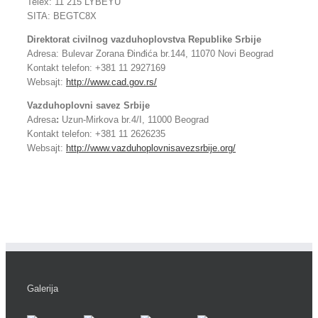
Telex: 11 215 LYBEYU
SITA: BEGTC8X
Direktorat civilnog vazduhoplovstva Republike Srbije
Adresa: Bulevar Zorana Đinđića br.144, 11070 Novi Beograd
Kontakt telefon: +381 11 2927169
Websajt:
http://www.cad.gov.rs/
Vazduhoplovni savez Srbije
Adresa
:
Uzun-Mirkova br.4/I, 11000 Beograd
Kontakt telefon: +381 11 2626235
Websajt:
http://www.vazduhoplovnisavezsrbije.org/
Galerija