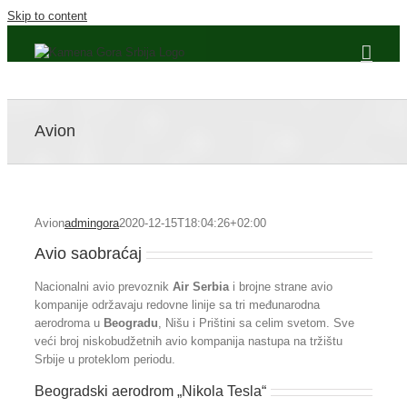
Skip to content
Avion
Avion
admingora
2020-12-15T18:04:26+02:00
Avio saobraćaj
Nacionalni avio prevoznik
Air Serbia
i brojne strane avio
kompanije održavaju redovne linije sa tri međunarodna
aerodroma u
Beogradu
, Nišu i Prištini sa celim svetom. Sve
veći broj niskobudžetnih avio kompanija nastupa na tržištu
Srbije u proteklom periodu.
Beogradski aerodrom „Nikola Tesla“