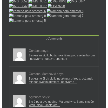
Comments
Gordana says:
Beskrajan vidik, božanska tišina pod svetim borom
i nestvarno ljubazni, spontani i…
Gordana Martinović says:
Beskrajno širok vidik, netaknuta priroda, bożanski
mir pod svetim drvetom i nestvarno…
Agronom says:
Bio 2 puta ove godine. Ma predivno. Samo smeće
kvari utisak. Uostalom…