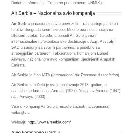
Dodatne informacije: Trenutno pod upravom UNMIK-a.
Air Serbia – Nacionalna avio kompanija
Air Serbia
je nacionalni avio prevoznik. Transportuje putnike i
teret iz Beograda širom Evrope, Mediterana i destinacija na
Bliskom Istoku. Takođe, u ponudi Air Serbia ima i
internacionalne i prekookeanske destinacije u Aziji, Australiji i
SAD u saradnji sa svojim partnerima, a posebno sa
strategijskim partnerom i akcionarom, komanijom Etihad
Airways, nacionalnom avio kompanijom Ujedinjenih Arapskih
Emirata.
Air Serbia je član IATA (
International Air Transport Association
).
Air Serbia započela je svoje poslovanje 2013. godine, a
naslednik je kompanija Aeroput (1927), Yugoslav Airlines (1947)
i Jat Airways (2003)…
Više o kompaniji Air Serbia možete saznati na zvaničnom
websajtu…
Websajt:
http://www.airserbia.com/
Avio kompanije u Srbiji