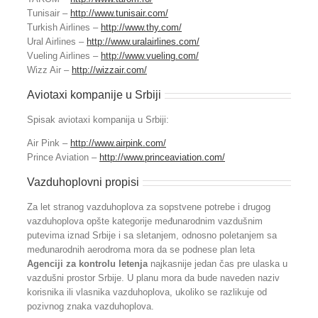
Tunisair –
http://www.tunisair.com/
Turkish Airlines –
http://www.thy.com/
Ural Airlines –
http://www.uralairlines.com/
Vueling Airlines –
http://www.vueling.com/
Wizz Air –
http://wizzair.com/
Aviotaxi kompanije u Srbiji
Spisak aviotaxi kompanija u Srbiji:
Air Pink –
http://www.airpink.com/
Prince Aviation –
http://www.princeaviation.com/
Vazduhoplovni propisi
Za let stranog vazduhoplova za sopstvene potrebe i drugog
vazduhoplova opšte kategorije međunarodnim vazdušnim
putevima iznad Srbije i sa sletanjem, odnosno poletanjem sa
međunarodnih aerodroma mora da se podnese plan leta
Agenciji za kontrolu letenja
najkasnije jedan čas pre ulaska u
vazdušni prostor Srbije. U planu mora da bude naveden naziv
korisnika ili vlasnika vazduhoplova, ukoliko se razlikuje od
pozivnog znaka vazduhoplova.