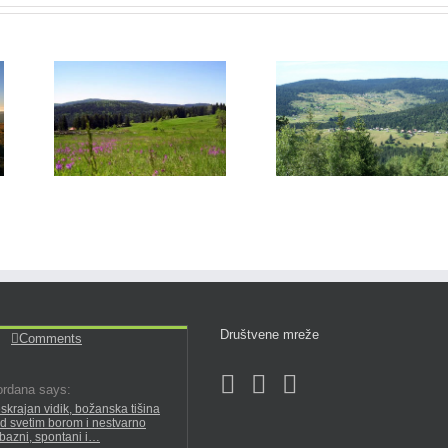
Društvene mreže
Comments
rdana says:
skrajan vidik, božanska tišina
d svetim borom i nestvarno
ubazni, spontani i…