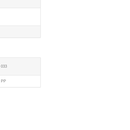
033
PP