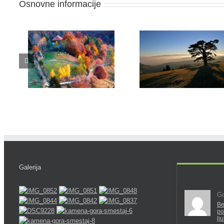
Osnovne informacije
Galerija
Go
Be
po
lj