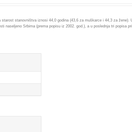
 starost stanovništva iznosi 44,0 godina (43,6 za muškarce i 44,3 za žene).
ti naseljeno Srbima (prema popisu iz 2002. god.), a u poslednja tri popisa pr