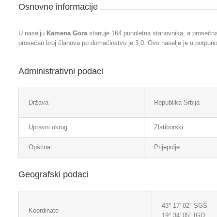
Osnovne informacije
U naselju
Kamena Gora
stanuje 164 punoletna stanovnika, a prosečna
prosečan broj članova po domaćinstvu je 3,0. Ovo naselje je u potpunos
Administrativni podaci
Država
Republika Srbija
Upravni okrug
Zlatiborski
Opština
Prijepolje
Geografski podaci
43° 17′ 02″ SGŠ
Koordinate
19° 34′ 05″ IGD