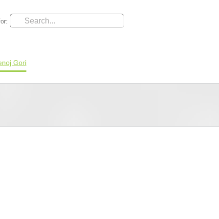
or:
noj Gori
Turizam
Smeštaj
Priroda
Korisne in