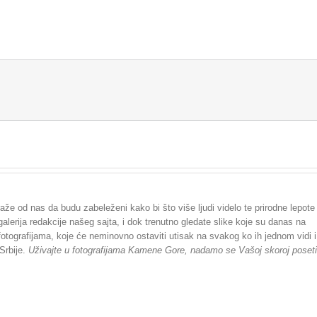
O Kamenoj Gori
Turizam
Smeštaj
Priroda
traže od nas da budu zabeleženi kako bi što više ljudi videlo te prirodne lepote
erija redakcije našeg sajta, i dok trenutno gledate slike koje su danas na
 fotografijama, koje će neminovno ostaviti utisak na svakog ko ih jednom vidi i
Srbije.
Uživajte u fotografijama Kamene Gore, nadamo se Vašoj skoroj poseti