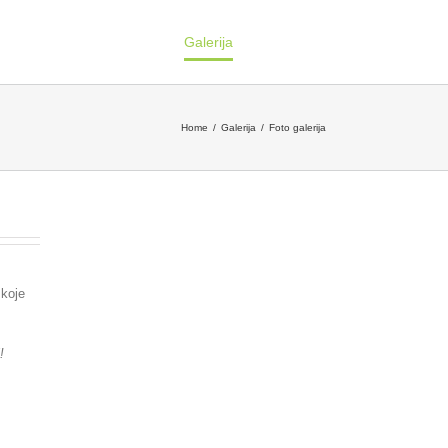
Korisne informacije
Galerija
Kontakt
Home
Galerija
Foto galerija
 koje
!