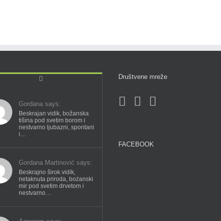
Društvene mreže
Comments
Gordana says:
Beskrajan vidik, božanska
tišina pod svetim borom i
nestvarno ljubazni, spontani
i…
FACEBOOK
Gordana Martinović says:
Beskrajno širok vidik,
netaknuta priroda, bożanski
mir pod svetim drvetom i
nestvarno…