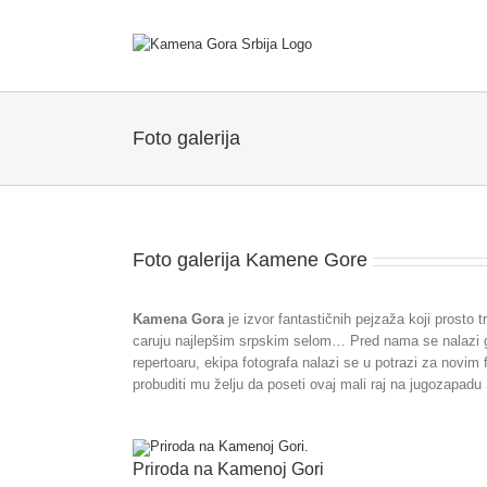
Skip
to
content
Foto galerija
Foto galerija Kamene Gore
Kamena Gora
je izvor fantastičnih pejzaža koji prosto 
caruju najlepšim srpskim selom… Pred nama se nalazi gal
repertoaru, ekipa fotografa nalazi se u potrazi za novim
probuditi mu želju da poseti ovaj mali raj na jugozapadu 
Priroda na Kamenoj Gori