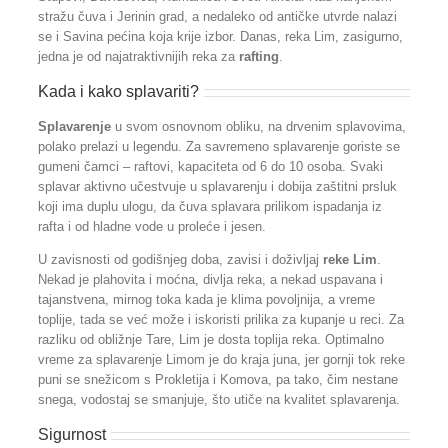
stražu čuva i Jerinin grad, a nedaleko od antičke utvrde nalazi
se i Savina pećina koja krije izbor. Danas, reka Lim, zasigurno,
jedna je od najatraktivnijih reka za
rafting
.
Kada i kako splavariti?
Splavarenje
u svom osnovnom obliku, na drvenim splavovima,
polako prelazi u legendu. Za savremeno splavarenje goriste se
gumeni čamci – raftovi, kapaciteta od 6 do 10 osoba. Svaki
splavar aktivno učestvuje u splavarenju i dobija zaštitni prsluk
koji ima duplu ulogu, da čuva splavara prilikom ispadanja iz
rafta i od hladne vode u proleće i jesen.
U zavisnosti od godišnjeg doba, zavisi i doživljaj
reke Lim
.
Nekad je plahovita i moćna, divlja reka, a nekad uspavana i
tajanstvena, mirnog toka kada je klima povoljnija, a vreme
toplije, tada se već može i iskoristi prilika za kupanje u reci. Za
razliku od obližnje Tare, Lim je dosta toplija reka. Optimalno
vreme za splavarenje Limom je do kraja juna, jer gornji tok reke
puni se snežicom s Prokletija i Komova, pa tako, čim nestane
snega, vodostaj se smanjuje, što utiče na kvalitet splavarenja.
Sigurnost