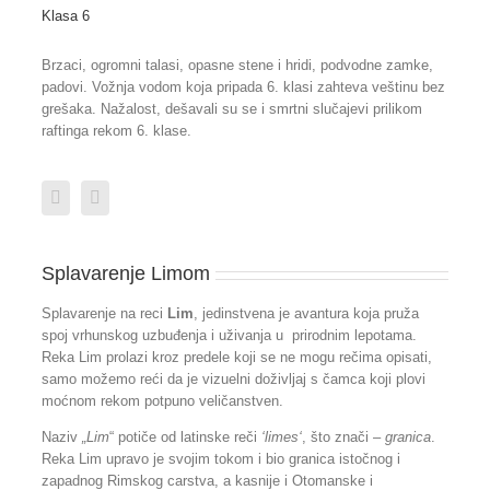
Klasa 6
Brzaci, ogromni talasi, opasne stene i hridi, podvodne zamke,
padovi. Vožnja vodom koja pripada 6. klasi zahteva veštinu bez
grešaka. Nažalost, dešavali su se i smrtni slučajevi prilikom
raftinga rekom 6. klase.
Splavarenje Limom
Splavarenje na reci
Lim
, jedinstvena je avantura koja pruža
spoj vrhunskog uzbuđenja i uživanja u prirodnim lepotama.
Reka Lim prolazi kroz predele koji se ne mogu rečima opisati,
samo možemo reći da je vizuelni doživljaj s čamca koji plovi
moćnom rekom potpuno veličanstven.
Naziv
„Lim
“ potiče od latinske reči
‘limes
‘
, što znači –
granica
.
Reka Lim upravo je svojim tokom i bio granica istočnog i
zapadnog Rimskog carstva, a kasnije i Otomanske i