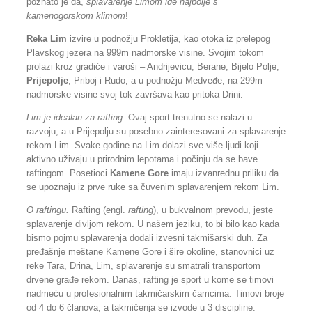
poznato je da,
splavarenje Limom ide najbolje s’
kamenogorskom klimom
!
Reka Lim
izvire u podnožju Prokletija, kao otoka iz prelepog
Plavskog jezera na 999m nadmorske visine. Svojim tokom
prolazi kroz gradiće i varoši – Andrijevicu, Berane, Bijelo Polje,
Prijepolje
, Priboj i Rudo, a u podnožju Medveđe, na 299m
nadmorske visine svoj tok završava kao pritoka Drini.
Lim je idealan za rafting
. Ovaj sport trenutno se nalazi u
razvoju, a u Prijepolju su posebno zainteresovani za splavarenje
rekom Lim. Svake godine na Lim dolazi sve više ljudi koji
aktivno uživaju u prirodnim lepotama i počinju da se bave
raftingom. Posetioci
Kamene Gore
imaju izvanrednu priliku da
se upoznaju iz prve ruke sa čuvenim splavarenjem rekom Lim.
O raftingu.
Rafting (engl.
rafting
), u bukvalnom prevodu, jeste
splavarenje divljom rekom. U našem jeziku, to bi bilo kao kada
bismo pojmu splavarenja dodali izvesni takmišarski duh. Za
pređašnje meštane Kamene Gore i šire okoline, stanovnici uz
reke Tara, Drina, Lim, splavarenje su smatrali transportom
drvene građe rekom. Danas, rafting je sport u kome se timovi
nadmeću u profesionalnim takmičarskim čamcima. Timovi broje
od 4 do 6 članova, a takmičenja se izvode u 3 discipline: