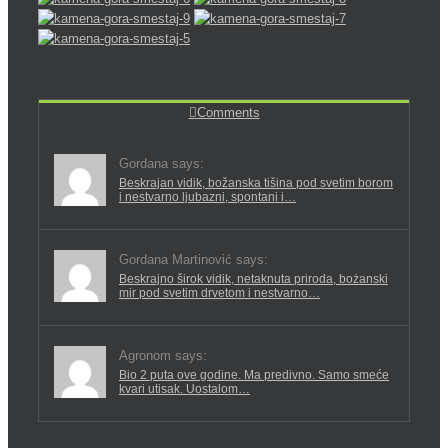
Comments
Gordana says:
Beskrajan vidik, božanska tišina pod svetim borom
i nestvarno ljubazni, spontani i…
Gordana Martinović says:
Beskrajno širok vidik, netaknuta priroda, bożanski
mir pod svetim drvetom i nestvarno…
Agronom says:
Bio 2 puta ove godine. Ma predivno. Samo smeće
kvari utisak. Uostalom…