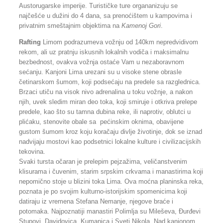
Austorugarske imperije. Turističke ture organanizuju se
najčešće u dužini do 4 dana, sa prenoćištem u kampovima i
privatnim smeštajnim objektima na
Kamenoj Gori
.
Rafting
Limom podrazumeva vožnju od 140km nepredvidivom
rekom, ali uz pratnju iskusnih lokalnih vodiča i maksimalnu
bezbednost, ovakva vožnja ostaće Vam u nezaboravnom
sećanju. Kanjoni Lima urezani su u visoke stene obrasle
četinarskom šumom, koji podsećaju na predele sa razglednica.
Brzaci utiču na visok nivo adrenalina u toku vožnje, a nakon
njih, uvek sledim miran deo toka, koji smiruje i otkriva prelepe
predele, kao što su tamna dubina reke, ili naprotiv, oblutci u
plićaku, stenovite obale sa pećinskim oknima, obavijene
gustom šumom kroz koju koračaju divlje životinje, dok se iznad
nadvijaju mostovi kao podsetnici lokalne kulture i civilizacijskih
tekovina.
Svaki tursta očaran je prelepim pejzažima, veličanstvenim
klisurama i čuvenim, starim srpskim crkvama i manastirima koji
nepomično stoje u blizini toka Lima. Ova moćna planinska reka,
poznata je po svojim kulturno-istorijskim spomenicima koji
datiraju iz vremena Stefana Nemanje, njegove braće i
potomaka. Najpoznatiji manastiri Polimlja su Mileševa, Đurđevi
Stupovi, Davidovica, Kumanica i Sveti Nikola. Nad kanjonom