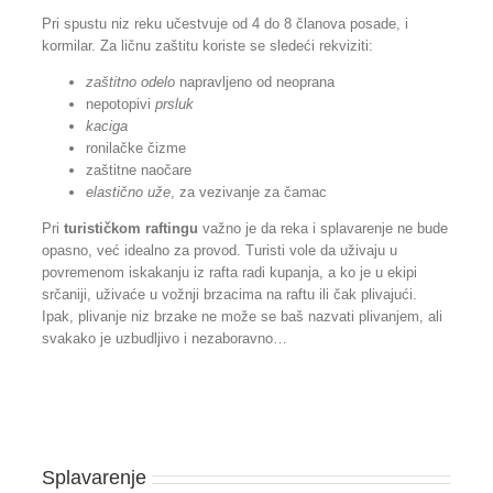
Pri spustu niz reku učestvuje od 4 do 8 članova posade, i
kormilar. Za ličnu zaštitu koriste se sledeći rekviziti:
zaštitno odelo
napravljeno od neoprana
nepotopivi
prsluk
kaciga
ronilačke čizme
zaštitne naočare
elastično uže
, za vezivanje za čamac
Pri
turističkom raftingu
važno je da reka i splavarenje ne bude
opasno, već idealno za provod. Turisti vole da uživaju u
povremenom iskakanju iz rafta radi kupanja, a ko je u ekipi
srčaniji, uživaće u vožnji brzacima na raftu ili čak plivajući.
Ipak, plivanje niz brzake ne može se baš nazvati plivanjem, ali
svakako je uzbudljivo i nezaboravno…
Splavarenje