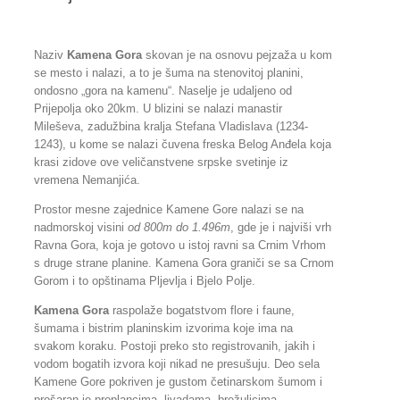
Naziv
Kamena Gora
skovan je na osnovu pejzaža u kom
se mesto i nalazi, a to je šuma na stenovitoj planini,
ondosno
„
gora na kamenu“. Naselje je udaljeno od
Prijepolja oko 20km. U blizini se nalazi manastir
Mileševa, zadužbina kralja Stefana Vladislava (1234-
1243), u kome se nalazi čuvena freska Belog Anđela koja
krasi zidove ove veličanstvene srpske svetinje iz
vremena Nemanjića.
Prostor mesne zajednice Kamene Gore nalazi se na
nadmorskoj visini
od 800m do 1.496m
, gde je i najviši vrh
Ravna Gora, koja je gotovo u istoj ravni sa Crnim Vrhom
s druge strane planine. Kamena Gora graniči se sa Crnom
Gorom i to opštinama Pljevlja i Bjelo Polje.
Kamena Gora
raspolаže bogatstvom flore i faune,
šumama i bistrim planinskim izvorima koje ima na
svakom koraku. Postoji preko sto registrovanih, jakih i
vodom bogatih izvora koji nikad ne presušuju. Deo sela
Kamene Gore pokriven je gustom četinarskom šumom i
prošaran je proplancima, livadama, brežuljcima,