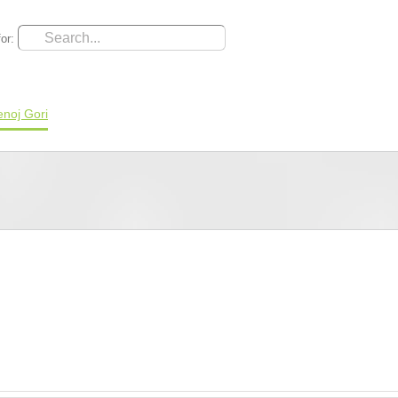
or:
noj Gori
Turizam
Smeštaj
Priroda
Korisne in