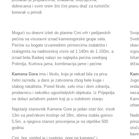
dolinicama i svim onim što čini pravu draž za turistički
boravak u prirodi.
Mogući su dnevni izleti do planine Crni vrh i petljanskih
Svoj
pećina na visoravni iznad kamenogorske grupe sela.
Sveti
Pećine su bogate izvanrednim primercima stalaktita i
obavl
stalagmita na nadmorskoj visini od 1.140m do 1.150m, a
izgov
iznad brda Badanj nalazi se najlepša pećina srednjeg
šišar
Polimlja, Kurtova jama, kombinacija jame i pećine.
drža
Kamena Gora
ima i školu, koja je nekad bila za prva
Kam
četiri razreda, a dans je zatvorena zbog bele kuge i
Jugo
slabog nataliteta. Pored škole, selo ima i dom zdravlja,
ondaš
prodavnicu i nekoliko ugostiteljskih objekata. Iz Prijepolja
neza
se dolazi asfaltnim putem koji je u solidnom stanju.
Kame
urban
Najstariji stanovnik Kamene Gore je jedan
stari bor
, visok
13m sa prečnikom krošnje od 18m, obima stabla gotovо
Nadm
5,5m, a njegova starost procenjena je na otprilike 500
prir
godina.
stoč
bave
Crni bor, simbol je i svetinja „gore na kamenu“ i