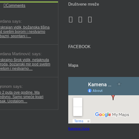
Društvene mreže
Comments
rdana says:
skrajan vidik, božanska tišina
d svetim borom i nestvarno
ubazni, spontani i…
FACEBOOK
rdana Martinović says:
skrajno širok vidik, netaknuta
iroda, bożanski mir pod svetim
Mapa
vetom i nestvarno…
ronom says:
o 2 puta ove godine. Ma
edivno. Samo smeće kvari
isak. Uostalom…
Kamena Gora