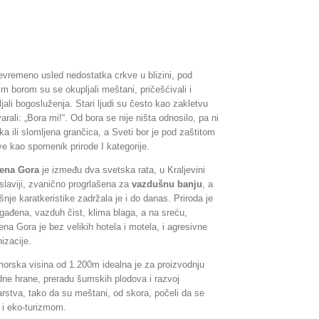
evremeno usled nedostatka crkve u blizini, pod
m borom su se okupljali meštani, pričešćivali i
jali bogosluženja. Stari ljudi su često kao zakletvu
arali: „Bora mi!“. Od bora se nije ništa odnosilo, pa ni
ka ili slomljena grančica, a Sveti bor je pod zaštitom
ve kao spomenik prirode I kategorije.
ena Gora
je između dva svetska rata, u Kraljevini
slaviji, zvanično progrlašena za
vazdušnu banju
, a
nje karatkeristike zadržala je i do danas. Priroda je
gađena, vazduh čist, klima blaga, a na sreću,
na Gora je bez velikih hotela i motela, i agresivne
izacije.
orska visina od 1.200m idealna je za proizvodnju
odne hrane, preradu šumskih plodova i razvoj
arstva, tako da su meštani, od skora, počeli da se
 i eko-turizmom.