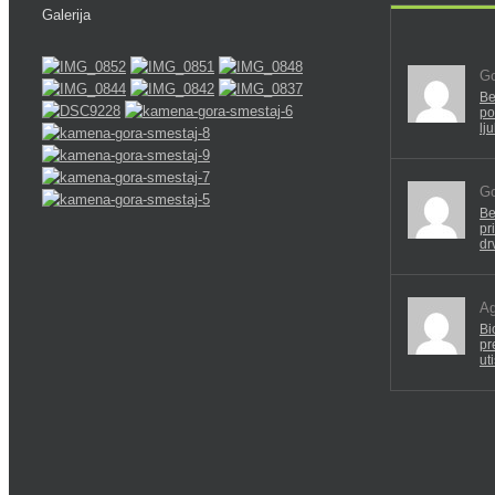
Galerija
Go
Be
po
lj
Go
Be
pr
dr
Ag
Bi
pr
ut