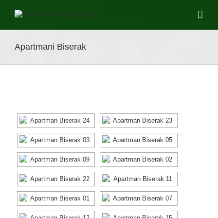
Skip
to
content
Apartmani Biserak