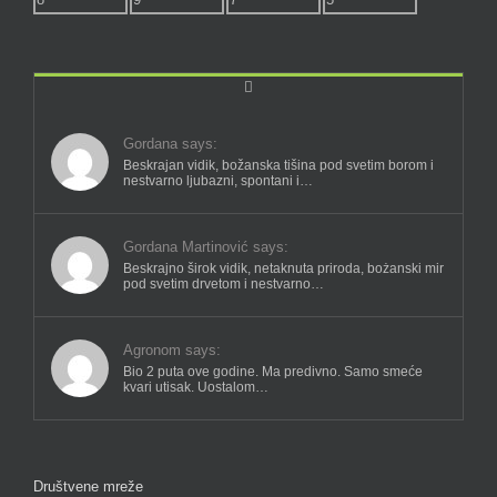
Comments
Gordana says:
Beskrajan vidik, božanska tišina pod svetim borom i
nestvarno ljubazni, spontani i…
Gordana Martinović says:
Beskrajno širok vidik, netaknuta priroda, bożanski mir
pod svetim drvetom i nestvarno…
Agronom says:
Bio 2 puta ove godine. Ma predivno. Samo smeće
kvari utisak. Uostalom…
Društvene mreže