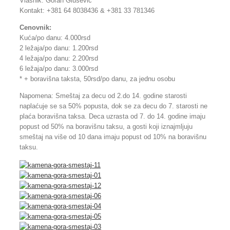
Vlasnik: Goran Glušević
Kontakt: +381 64 8038436 & +381 33 781346
Cenovnik:
Kuća/po danu: 4.000rsd
2 ležaja/po danu: 1.200rsd
4 ležaja/po danu: 2.200rsd
6 ležaja/po danu: 3.000rsd
* + boravišna taksta, 50rsd/po danu, za jednu osobu
Napomena: Smeštaj za decu od 2.do 14. godine starosti
naplaćuje se sa 50% popusta, dok se za decu do 7. starosti ne
plaća boravišna taksa. Deca uzrasta od 7. do 14. godine imaju
popust od 50% na boravišnu taksu, a gosti koji iznajmljuju
smeštaj na više od 10 dana imaju popust od 10% na boravišnu
taksu.