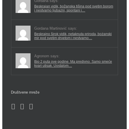
Gordana says:
Beskrajan vidik, božanska tišina pod svetim borom
i nestvarno ljubazni, spontani i…
Gordana Martinović says:
Beskrajno širok vidik, netaknuta priroda, bożanski
mir pod svetim drvetom i nestvarno…
Agronom says:
Bio 2 puta ove godine. Ma predivno. Samo smeće
kvari utisak. Uostalom…
Društvene mreže