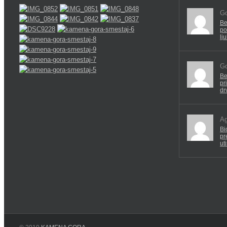
Go
Be
po
lj
Go
Be
pr
dr
Ag
Bi
pr
ut