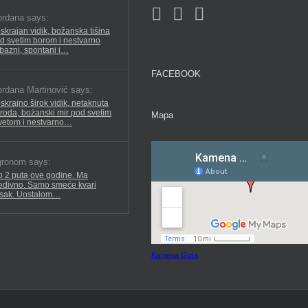
rdana says:
skrajan vidik, božanska tišina
d svetim borom i nestvarno
ubazni, spontani i…
FACEBOOK
rdana Martinović says:
skrajno širok vidik, netaknuta
iroda, bożanski mir pod svetim
Mapa
vetom i nestvarno…
ronom says:
o 2 puta ove godine. Ma
edivno. Samo smeće kvari
isak. Uostalom…
Kamena Gora