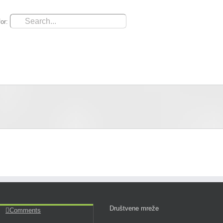
or:
noj Gori
Turizam
Smeštaj
Priroda
Korisne in
Društvene mreže
Comments