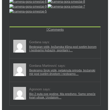
Comments
Gordana says:
Beskrajan vidik, božanska tišina pod svetim borom
i nestvarno ljubazni, spontani i…
Gordana Martinović says:
Beskrajno širok vidik, netaknuta priroda, bożanski
mir pod svetim drvetom i nestvarno…
Agronom says:
Bio 2 puta ove godine. Ma predivno. Samo smeće
kvari utisak. Uostalom…