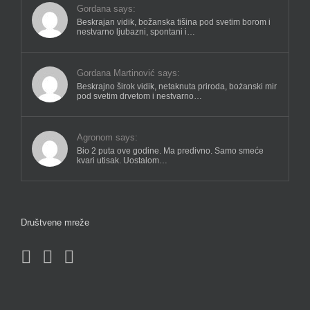
Gordana says:
Beskrajan vidik, božanska tišina pod svetim borom i
nestvarno ljubazni, spontani i…
Gordana Martinović says:
Beskrajno širok vidik, netaknuta priroda, bożanski mir
pod svetim drvetom i nestvarno…
Agronom says:
Bio 2 puta ove godine. Ma predivno. Samo smeće
kvari utisak. Uostalom…
Društvene mreže